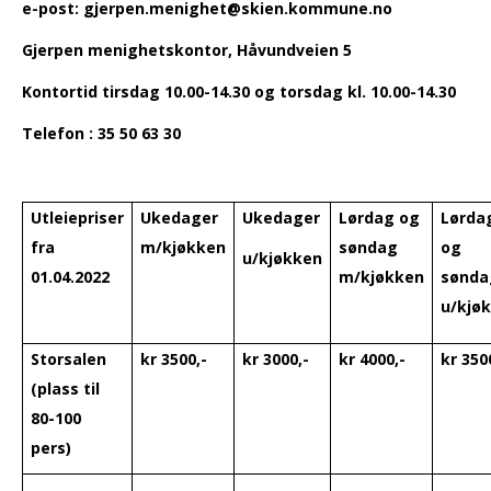
e-post: gjerpen.menighet@skien.kommune.no
Gjerpen menighetskontor, Håvundveien 5
Kontortid tirsdag 10.00-14.30 og torsdag kl. 10.00-14.30
Telefon : 35 50 63 30
Utleiepriser
Ukedager
Ukedager
Lørdag og
Lørda
fra
m/kjøkken
søndag
og
u/kjøkken
01.04.2022
m/kjøkken
sønda
u/kjø
Storsalen
kr 3500,-
kr 3000,-
kr 4000,-
kr 350
(plass til
80-100
pers)