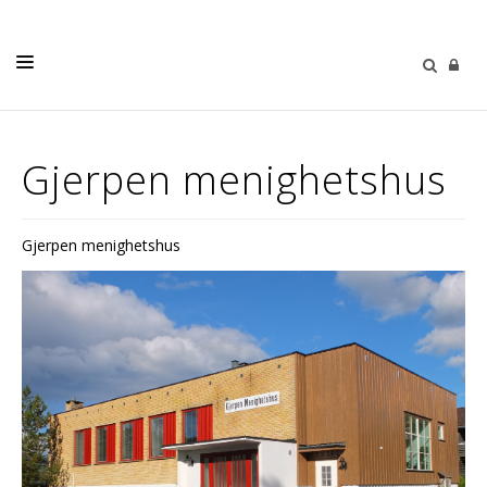
HJEM
Gjerpen menighetshus
KIRKELIGE HANDLINGER
VÅR MENIGHET
Gjerpen menighetshus
BARN OG UNGDOM
DIAKONI
KIRKEMUSIKK
GIVERTJENESTE