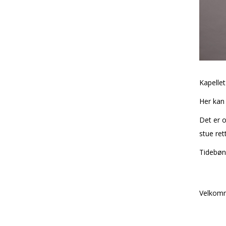
Kapellet
Her kan 
Det er f
stue ret
Tidebønn
Velkom