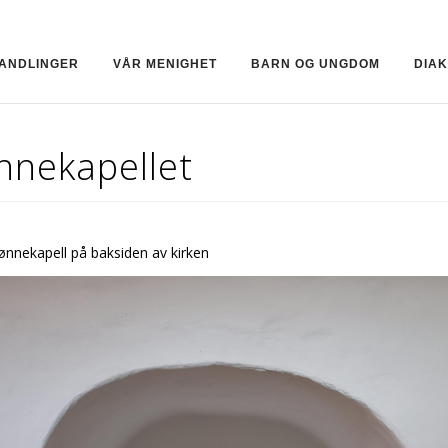
HANDLINGER
VÅR MENIGHET
BARN OG UNGDOM
DIAK
nnekapellet
ønnekapell på baksiden av kirken